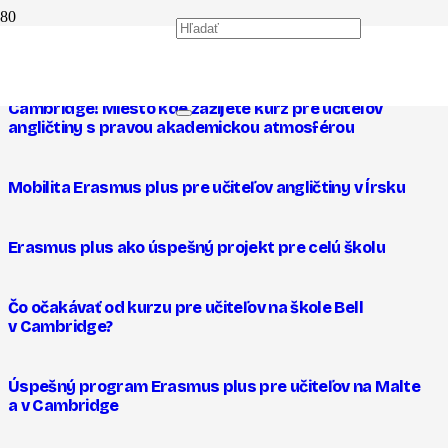
Daugavpils, ideálne miesto na kurz ruštiny pre učiteľov
Cambridge! Miesto kde zažijete kurz pre učiteľov
angličtiny s pravou akademickou atmosférou
Mobilita Erasmus plus pre učiteľov angličtiny v Írsku
Erasmus plus ako úspešný projekt pre celú školu
Čo očakávať od kurzu pre učiteľov na škole Bell
v Cambridge?
Úspešný program Erasmus plus pre učiteľov na Malte
a v Cambridge