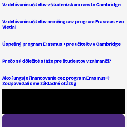
Vzdelávanie učiteľov v študentskom meste Cambridge
Vzdelávanie učiteľov nemčiny cez program Erasmus + vo
Viedni
Úspešný program Erasmus + pre učiteľov v Cambridge
Prečo sú dôležité stáže pre študentov v zahraničí?
Ako funguje financovanie cez program Erasmus+?
Zodpovedali sme základné otázky