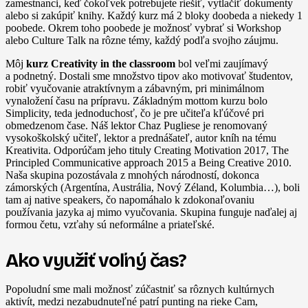
zamestnanci, keď čokoľvek potrebujete riešiť, vytlačiť dokumenty
alebo si zakúpiť knihy. Každý kurz má 2 bloky doobeda a niekedy 1
poobede. Okrem toho poobede je možnosť vybrať si Workshop
alebo Culture Talk na rôzne témy, každý podľa svojho záujmu.
Môj
kurz Creativity in the classroom
bol veľmi zaujímavý
a podnetný. Dostali sme množstvo tipov ako motivovať študentov,
robiť vyučovanie atraktívnym a zábavným, pri minimálnom
vynaložení času na prípravu. Základným mottom kurzu bolo
Simplicity, teda jednoduchosť, čo je pre učiteľa kľúčové pri
obmedzenom čase. Náš lektor Chaz Pugliese je renomovaný
vysokoškolský učiteľ, lektor a prednášateľ, autor kníh na tému
Kreativita. Odporúčam jeho tituly Creating Motivation 2017, The
Principled Communicative approach 2015 a Being Creative 2010.
Naša skupina pozostávala z mnohých národností, dokonca
zámorských (Argentína, Austrália, Nový Zéland, Kolumbia…), boli
tam aj native speakers, čo napomáhalo k zdokonaľovaniu
používania jazyka aj mimo vyučovania. Skupina funguje naďalej aj
formou četu, vzťahy sú neformálne a priateľské.
Ako využiť voľný čas?
Popoludní sme mali možnosť zúčastniť sa rôznych kultúrnych
aktivít, medzi nezabudnuteľné patrí punting na rieke Cam,