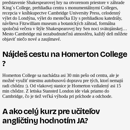
predstavenie Shakespearovej hry na otvorenom priestore v záhrade
King´s College, prehliadka centra s monumentálnymi Colleges,
recepcia v kníhkupectve Cambridge University Press, celodenný
výlet do Londýna, výlet do mestečka Ely s prehliadkou katedrály,
návšteva Fitzwilliam museum a botanických záhrad, formálna
spoločná večera v štýle Shakespearovej hry Sen noci svätojánskej…
Mesto Cambridge má nezabudnuteľnú atmosféru, každý deň môžete
objaviť niečo nové a zaujímavé.
Nájdeš cestu na Homerton College
?
Homerton College sa nachádza asi 30 min pešo od centra, ale je
možné využiť miestnu autobusovú dopravu pre tých, ktorí nemajú
radi chôdzu :). Od vlakovej stanice je Homerton vzdialený asi 15
min chôdze. Z letiska Stansted London ide vlak priamo do
Cambridge, čo je tiež veľká výhoda pri príchode a odchode.
A ako celý kurz pre učiteľov
angličtiny hodnotím JA?