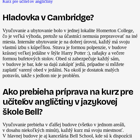
Kurz pre učiteľov angličtiny
Hladovka v Cambridge?
Vyučovanie a ubytovanie bolo v jednej lokalite Homerton College,
čo je veľká výhoda, pretože sa účastníci nemusia prepravovať na iné
miesta. Internáte ubytovanie je na dobrej úrovni, každý má svoju
vlastnú izbu s kúpeľňou. Strava je formou polpenzie, v budove
krásnej veľkej jedálne v štýle Harry Potter :), raňajky a večere
formou bufetových stolov. Obed si zabezpečuje každý sám,
v budove je bar, kde sa dajú zakúpiť jedlá, prípadne si môžete
zaplatiť varený obed v jedálni. Na okolí je dostatok malých
potravín, takže s jedlom nie je problém.
Ako prebieha príprava na kurz pre
učiteľov angličtiny v jazykovej
škole Bell?
Vyučovanie prebieha v ďalšej budove (všetko v jednom areáli,
v dosahu niekoľkých minút), každý kurz má svoju miestnosť.
V hlavnej budove je aj kancelária Bell School, kde sú k dispozícii