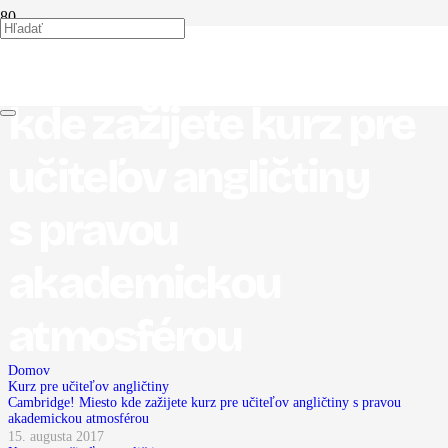
Cambridge! Miesto
kde zažijete kurz pre
učiteľov angličtiny
s pravou
akademickou
atmosférou
Domov
Kurz pre učiteľov angličtiny
Cambridge! Miesto kde zažijete kurz pre učiteľov angličtiny s pravou
akademickou atmosférou
15. augusta 2017