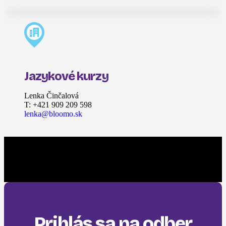
Jazykové kurzy
Lenka Činčalová
T: +421 909 209 598
lenka@bloomo.sk
Prihlás sa na odber