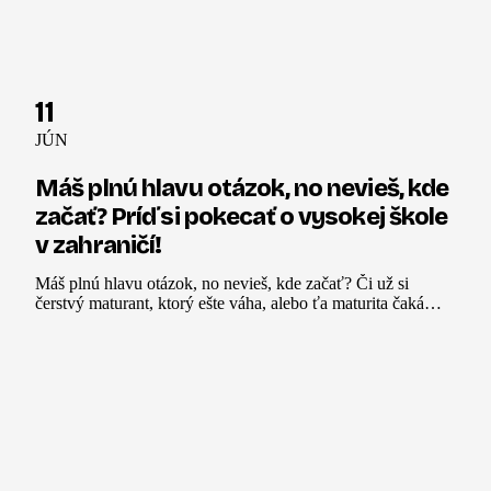
11
JÚN
Máš plnú hlavu otázok, no nevieš, kde
začať? Príď si pokecať o vysokej škole
v zahraničí!
Máš plnú hlavu otázok, no nevieš, kde začať? Či už si
čerstvý maturant, ktorý ešte váha, alebo ťa maturita čaká
o rok, toto stretko je pre teba.