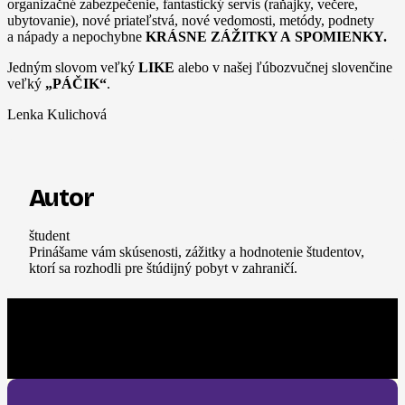
organizačné zabezpečenie, fantastický servis (raňajky, večere,
ubytovanie), nové priateľstvá, nové vedomosti, metódy, podnety
a nápady a nepochybne
KRÁSNE ZÁŽITKY A SPOMIENKY.
Jedným slovom veľký
LIKE
alebo v našej ľúbozvučnej slovenčine
veľký
„PÁČIK“
.
Lenka Kulichová
Autor
študent
Prinášame vám skúsenosti, zážitky a hodnotenie študentov,
ktorí sa rozhodli pre štúdijný pobyt v zahraničí.