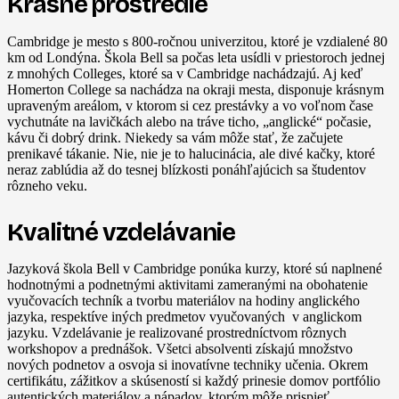
Krásne prostredie
Cambridge je mesto s 800-ročnou univerzitou, ktoré je vzdialené 80
km od Londýna. Škola Bell sa počas leta usídli v priestoroch jednej
z mnohých Colleges, ktoré sa v Cambridge nachádzajú. Aj keď
Homerton College sa nachádza na okraji mesta, disponuje krásnym
upraveným areálom, v ktorom si cez prestávky a vo voľnom čase
vychutnáte na lavičkách alebo na tráve ticho, „anglické“ počasie,
kávu či dobrý drink. Niekedy sa vám môže stať, že začujete
prenikavé tákanie. Nie, nie je to halucinácia, ale divé kačky, ktoré
neraz zablúdia až do tesnej blízkosti ponáhľajúcich sa študentov
rôzneho veku.
Kvalitné vzdelávanie
Jazyková škola Bell v Cambridge ponúka kurzy, ktoré sú naplnené
hodnotnými a podnetnými aktivitami zameranými na obohatenie
vyučovacích techník a tvorbu materiálov na hodiny anglického
jazyka, respektíve iných predmetov vyučovaných v anglickom
jazyku. Vzdelávanie je realizované prostredníctvom rôznych
workshopov a prednášok. Všetci absolventi získajú množstvo
nových podnetov a osvoja si inovatívne techniky učenia. Okrem
certifikátu, zážitkov a skúseností si každý prinesie domov portfólio
autentických materiálov a nápadov, ktorým môže prispieť