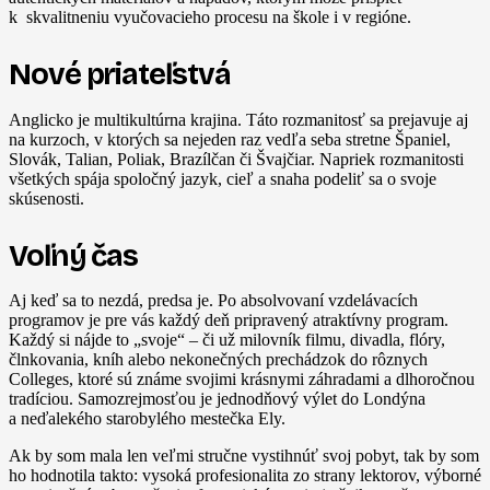
k skvalitneniu vyučovacieho procesu na škole i v regióne.
Nové priateľstvá
Anglicko je multikultúrna krajina. Táto rozmanitosť sa prejavuje aj
na kurzoch, v ktorých sa nejeden raz vedľa seba stretne Španiel,
Slovák, Talian, Poliak, Brazílčan či Švajčiar. Napriek rozmanitosti
všetkých spája spoločný jazyk, cieľ a snaha podeliť sa o svoje
skúsenosti.
Voľný čas
Aj keď sa to nezdá, predsa je. Po absolvovaní vzdelávacích
programov je pre vás každý deň pripravený atraktívny program.
Každý si nájde to „svoje“ – či už milovník filmu, divadla, flóry,
člnkovania, kníh alebo nekonečných prechádzok do rôznych
Colleges, ktoré sú známe svojimi krásnymi záhradami a dlhoročnou
tradíciou. Samozrejmosťou je jednodňový výlet do Londýna
a neďalekého starobylého mestečka Ely.
Ak by som mala len veľmi stručne vystihnúť svoj pobyt, tak by som
ho hodnotila takto: vysoká profesionalita zo strany lektorov, výborné