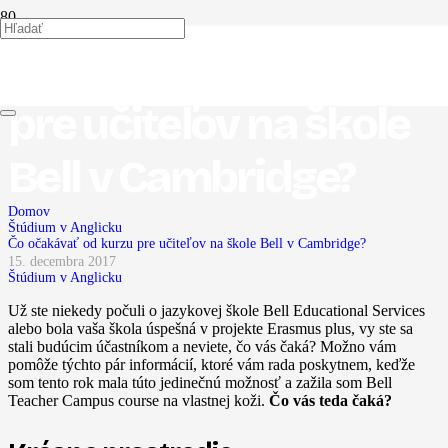
Čo očakávať od kurzu
pre učiteľov na škole
Bell v Cambridge?
Domov
Štúdium v Anglicku
Čo očakávať od kurzu pre učiteľov na škole Bell v Cambridge?
15. decembra 2017
Štúdium v Anglicku
Už ste niekedy počuli o jazykovej škole Bell Educational Services
alebo bola vaša škola úspešná v projekte Erasmus plus, vy ste sa
stali budúcim účastníkom a neviete, čo vás čaká? Možno vám
pomôže týchto pár informácií, ktoré vám rada poskytnem, keďže
som tento rok mala túto jedinečnú možnosť a zažila som Bell
Teacher Campus course na vlastnej koži.
Čo vás teda čaká?