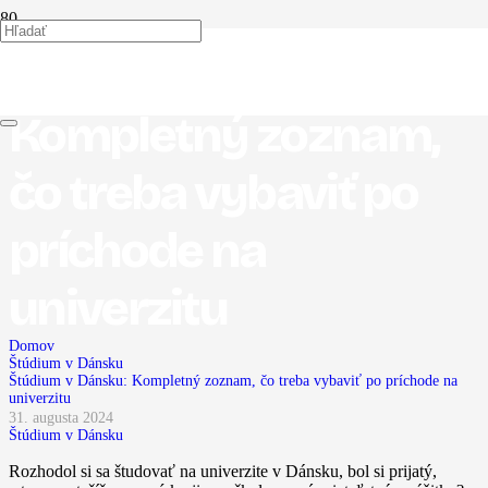
Štúdium v Dánsku:
Kompletný zoznam,
čo treba vybaviť po
príchode na
univerzitu
Domov
Štúdium v Dánsku
Štúdium v Dánsku: Kompletný zoznam, čo treba vybaviť po príchode na
univerzitu
31. augusta 2024
Štúdium v Dánsku
Rozhodol si sa študovať na univerzite v Dánsku, bol si prijatý,