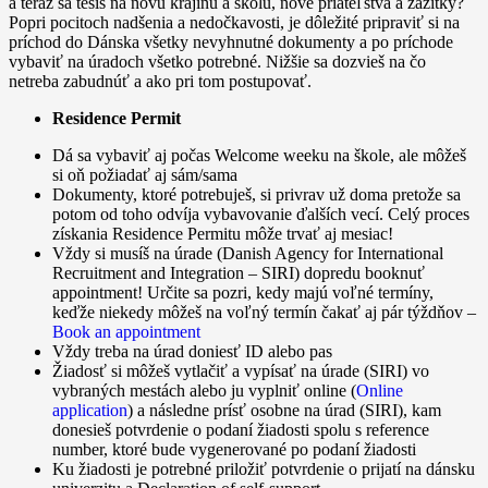
a teraz sa tešíš na novú krajinu a školu, nové priateľstvá a zážitky?
Popri pocitoch nadšenia a nedočkavosti, je dôležité pripraviť si na
príchod do Dánska všetky nevyhnutné dokumenty a po príchode
vybaviť na úradoch všetko potrebné. Nižšie sa dozvieš na čo
netreba zabudnúť a ako pri tom postupovať.
Residence Permit
Dá sa vybaviť aj počas Welcome weeku na škole, ale môžeš
si oň požiadať aj sám/sama
Dokumenty, ktoré potrebuješ, si privrav už doma pretože sa
potom od toho odvíja vybavovanie ďalších vecí. Celý proces
získania Residence Permitu môže trvať aj mesiac!
Vždy si musíš na úrade (Danish Agency for International
Recruitment and Integration – SIRI) dopredu booknuť
appointment! Určite sa pozri, kedy majú voľné termíny,
keďže niekedy môžeš na voľný termín čakať aj pár týždňov –
Book an appointment
Vždy treba na úrad doniesť ID alebo pas
Žiadosť si môžeš vytlačiť a vypísať na úrade (SIRI) vo
vybraných mestách alebo ju vyplniť online (
Online
application
) a následne prísť osobne na úrad (SIRI), kam
donesieš potvrdenie o podaní žiadosti spolu s reference
number, ktoré bude vygenerované po podaní žiadosti
Ku žiadosti je potrebné priložiť potvrdenie o prijatí na dánsku