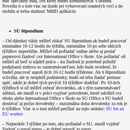
mať špeciálny mail, cez ktorý budeš komunikovať s úradmi.
Povedia ti o tom viac na úrade pri vybavovaní ostatných vecí a do
mobilu si treba stiahnuť MitID aplikáciu
SU štipendium
–
Od dánskej vlády môžeš získať SU štipendium ak budeš pracovať
minimálne 10-12 hodín do týždňa, minimálne 10 po sebe idúcich
týždňov nepretržite. Môžeš oň požiadať online alebo aj poslať
papierovú žiadosť cez International Office v škole. Ale požiadať oň
môžeš až keď si nájdeš prácu – ku žiadosti je potrebné priložiť
podpísanú zmluvu so zamestnávateľom, kde bude uvedené, že
budeš pracovať aspoň tých 10-12 hodín týždenne. Ak ti štipendium
schvália, ale ty nesplníš podmienky, budú od teba žiadať peniaze
späť, takže je dobré tých prvých 10 týždňov dodržať. Po 10-tich
týždňoch si už môžeš zobrať dovolenku, ak s tým zamestnávateľ
súhlasí, ale musíš si v práci vypýtať potvrdenie, ktoré odošleš cez
eboks alebo International Office v škole na SU Office a SU budeš
dostávať aj počas dovolenky – maximálna doba dovolenky za rok je
6 týždňov. Viac si o tom môžeš prečítať na tejto stránke:
SU for an
EU worker
– Najneskôr 3 týždne po tom, ako požiadaš o SU, musíš vyplniť
žiadosť o equal status – je dobré spraviť to naraz