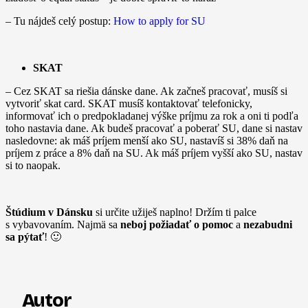
– Tu nájdeš celý postup:
How to apply for SU
SKAT
– Cez SKAT sa riešia dánske dane. Ak začneš pracovať, musíš si
vytvoriť skat card. SKAT musíš kontaktovať telefonicky,
informovať ich o predpokladanej výške príjmu za rok a oni ti podľa
toho nastavia dane. Ak budeš pracovať a poberať SU, dane si nastav
nasledovne: ak máš príjem menší ako SU, nastavíš si 38% daň na
príjem z práce a 8% daň na SU. Ak máš príjem vyšší ako SU, nastav
si to naopak.
Štúdium v Dánsku
si určite užiješ naplno! Držím ti palce
s vybavovaním. Najmä sa
neboj požiadať o pomoc
a
nezabudni
sa pýtať
! 🙂
Autor