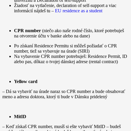
univerzitu a Declaration of self-support
Žiadosť na vytlačenie, declaration of self-support a viac
informácií nájdeš tu –
EU residence as a student
CPR number
(niečo ako naše rodné číslo, ktoré potrebuješ
na otvorenie účtu v banke alebo na dane)
Po získaní Residence Permitu si môžeš požiadať o CPR
number, tiež sa vybavuje na úrade (SIRI)
Na vybavenie CPR number potrebuješ: Residence Permit, ID
alebo pas, dôkaz o tvojej dánskej adrese (rental contract)
Yellow card
– Dá sa vybaviť na úrade naraz so CPR number a bude obsahovať
meno a adresu doktora, ktorý ti bude v Dánsku pridelený
MitID
– Keď získaš CPR number, musíš si ešte vybaviť MitID – budeš