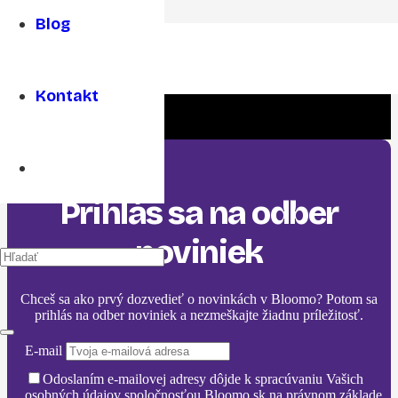
Blog
Prečo sú dôležité stáže pre študentov v zahraničí?
Kontakt
Prihlás sa na odber
noviniek
Chceš sa ako prvý dozvedieť o novinkách v Bloomo? Potom sa
prihlás na odber noviniek a nezmeškajte žiadnu príležitosť.
E-mail
Odoslaním e-mailovej adresy dôjde k spracúvaniu Vašich
osobných údajov spoločnosťou Bloomo.sk na právnom základe