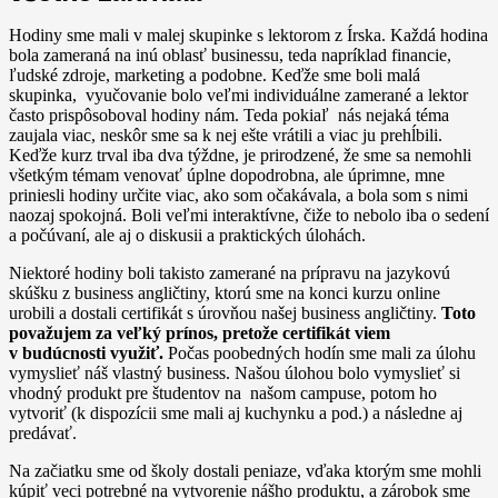
Hodiny sme mali v malej skupinke s lektorom z Írska. Každá hodina
bola zameraná na inú oblasť businessu, teda napríklad financie,
ľudské zdroje, marketing a podobne. Keďže sme boli malá
skupinka, vyučovanie bolo veľmi individuálne zamerané a lektor
často prispôsoboval hodiny nám. Teda pokiaľ nás nejaká téma
zaujala viac, neskôr sme sa k nej ešte vrátili a viac ju prehĺbili.
Keďže kurz trval iba dva týždne, je prirodzené, že sme sa nemohli
všetkým témam venovať úplne dopodrobna, ale úprimne, mne
priniesli hodiny určite viac, ako som očakávala, a bola som s nimi
naozaj spokojná. Boli veľmi interaktívne, čiže to nebolo iba o sedení
a počúvaní, ale aj o diskusii a praktických úlohách.
Niektoré hodiny boli takisto zamerané na prípravu na jazykovú
skúšku z business angličtiny, ktorú sme na konci
kurzu online
urobili a dostali certifikát s úrovňou našej business angličtiny.
Toto
považujem za veľký prínos, pretože certifikát viem
v budúcnosti využiť.
Počas poobedných hodín sme mali za úlohu
vymyslieť náš vlastný business. Našou úlohou bolo vymyslieť si
vhodný produkt pre študentov na našom campuse, potom ho
vytvoriť (k dispozícii sme mali aj kuchynku a pod.) a následne aj
predávať.
Na začiatku sme od školy dostali peniaze, vďaka ktorým sme mohli
kúpiť veci potrebné na vytvorenie nášho produktu, a zárobok sme