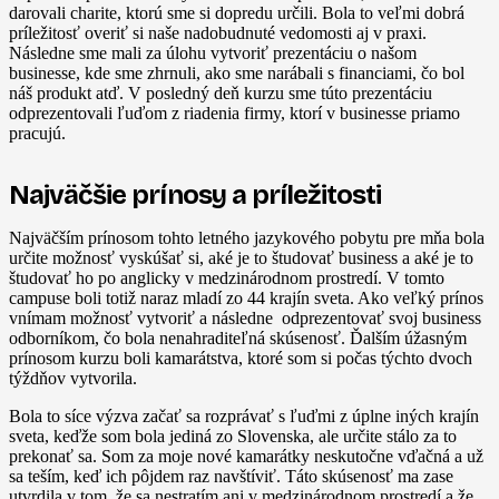
darovali charite, ktorú sme si dopredu určili. Bola to veľmi dobrá
príležitosť overiť si naše nadobudnuté vedomosti aj v praxi.
Následne sme mali za úlohu vytvoriť prezentáciu o našom
businesse, kde sme zhrnuli, ako sme narábali s financiami, čo bol
náš produkt atď. V posledný deň kurzu sme túto prezentáciu
odprezentovali ľuďom z riadenia firmy, ktorí v businesse priamo
pracujú.
Najväčšie prínosy a príležitosti
Najväčším prínosom tohto letného jazykového pobytu pre mňa bola
určite možnosť vyskúšať si, aké je to študovať business a aké je to
študovať ho po anglicky v medzinárodnom prostredí. V tomto
campuse boli totiž naraz mladí zo 44 krajín sveta. Ako veľký prínos
vnímam možnosť vytvoriť a následne odprezentovať svoj business
odborníkom, čo bola nenahraditeľná skúsenosť. Ďalším úžasným
prínosom kurzu boli kamarátstva, ktoré som si počas týchto dvoch
týždňov vytvorila.
Bola to síce výzva začať sa rozprávať s ľuďmi z úplne iných krajín
sveta, keďže som bola jediná zo Slovenska, ale určite stálo za to
prekonať sa. Som za moje nové kamarátky neskutočne vďačná a už
sa teším, keď ich pôjdem raz navštíviť. Táto skúsenosť ma zase
utvrdila v tom, že sa nestratím ani v medzinárodnom prostredí a že