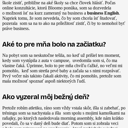
škole zistiť, približne na aké školy sa chce človek hlásiť. Počas
online konzultácie, ktorú Bloomo ponúka, som sa dozvedela
o možnosti ísť na kurz zameraný na business a
business English
.
Napriek tomu, že som nevedela, čo by som chcela ísť študovať,
pozerala som sa na to ako na príležitosť zistiť, či by to nemohol byť
práve business.
Aké to pre mňa bolo na začiatku?
Na pobyt som sa neskutočne tešila, no keď už prišiel ten moment,
kedy som vystúpila z auta v campuse, uvedomila som si, čo ma
vlastne čaká. Úprimne, bolo to pre mňa chvíľu ťažké, no veľmi mi
pomohlo, keď som stretla prvé baby a začala sa s nimi rozprávať.
Prvý večer nás takisto čakali aktivity, čo mi pomohlo, pretože som
mala možnosť spoznať aspoň niektorých ľudí.
Ako vyzeral môj bežný deň?
Pretože robím atletiku, ráno som vždy vstala skôr, išla si zabehať, po
tréningu som sa nachystala a išla som spolu s mojimi kamoškami na
raňajky, po ktorých nasledovala morning assembly, kde nám krátko
povedali, čo sa v daný deň bude diať. Potom som si zobrala veci