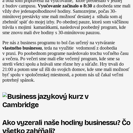
a bola som pripravená na vyučovanie, ktoré prebiehalo v jednej
z budov campusu.
Vyučovanie začínalo o 8:30
a doobeda sme mali
vždy dve jedenapolhodinové hodiny. Samozrejme, počas 30-
minútovej prestávky sme mali možnosť desiatej a stíhala som aj
zbehnúť späť do mojej izby. Po obednej pauze, ktorú som väčšinou
trávila s mojimi kamarátkami, nasledoval poobedný program, kde
sme znovu mali dve hodiny s 30-minútovou pauzou.
Pre nás z business programu to bol čas určený na vytváranie
vlastného businessu
, teda na využitie vedomostí z doobedia
v praxi. Po poobednom programe nasledovalo trochu voľného času
a večera. Po večeri sme mali ešte večerný program, kde sme sa
stretli všetci spolu a hrávali sme rôzne hry a súťaže. Hry trvali do
21:00 a potom sme už išli do svojich domov, kde sme mali možnosť
byť spolu v spoločenskej miestnosti, a potom nás už čakal veľmi
potrebný spánok.
Ako vyzerali naše hodiny businessu? Čo
všetko zahŕňali?