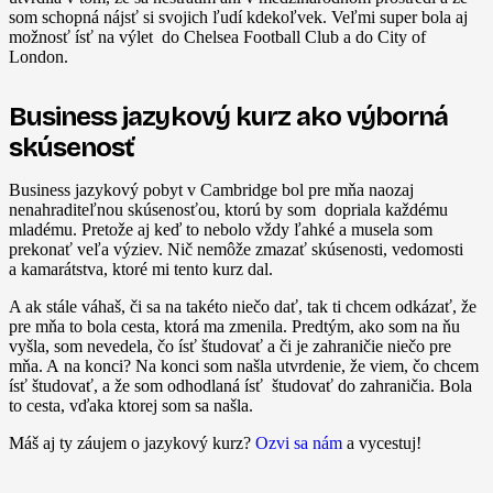
som schopná nájsť si svojich ľudí kdekoľvek. Veľmi super bola aj
možnosť ísť na výlet do Chelsea Football Club a do City of
London.
Business jazykový kurz ako výborná
skúsenosť
Business jazykový pobyt v Cambridge bol pre mňa naozaj
nenahraditeľnou skúsenosťou, ktorú by som dopriala každému
mladému. Pretože aj keď to nebolo vždy ľahké a musela som
prekonať veľa výziev. Nič nemôže zmazať skúsenosti, vedomosti
a kamarátstva, ktoré mi tento kurz dal.
A ak stále váhaš, či sa na takéto niečo dať, tak ti chcem odkázať, že
pre mňa to bola cesta, ktorá ma zmenila. Predtým, ako som na ňu
vyšla, som nevedela, čo ísť študovať a či je zahraničie niečo pre
mňa. A na konci? Na konci som našla utvrdenie, že viem, čo chcem
ísť študovať, a že som odhodlaná ísť študovať do zahraničia. Bola
to cesta, vďaka ktorej som sa našla.
Máš aj ty záujem o jazykový kurz?
Ozvi sa nám
a vycestuj!