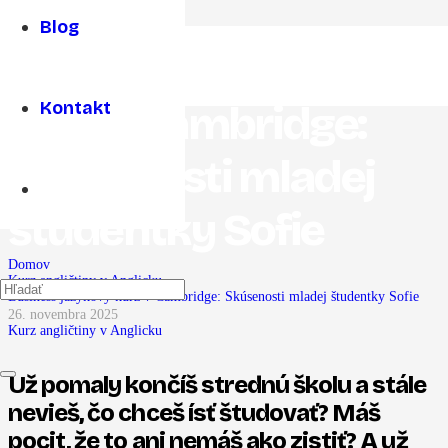
Blog
Business jazykový
kurz v Cambridge:
Kontakt
Skúsenosti mladej
študentky Sofie
Domov
Kurz angličtiny v Anglicku
Business jazykový kurz v Cambridge: Skúsenosti mladej študentky Sofie
26. novembra 2025
Kurz angličtiny v Anglicku
Už pomaly končíš strednú školu a stále
nevieš, čo chceš ísť študovať? Máš
pocit, že to ani nemáš ako zistiť? A už